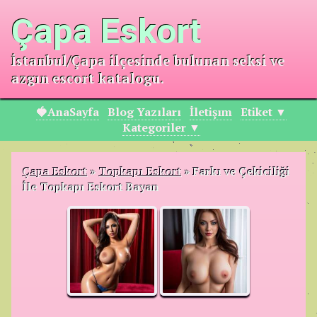
Çapa Eskort
İstanbul/Çapa ilçesinde bulunan seksi ve
azgın escort katalogu.
🍓AnaSayfa
Blog Yazıları
İletişım
Etiket ▼
Kategoriler ▼
Çapa Eskort
»
Topkapı Eskort
»
Farkı ve Çekiciliği
İle Topkapı Eskort Bayan