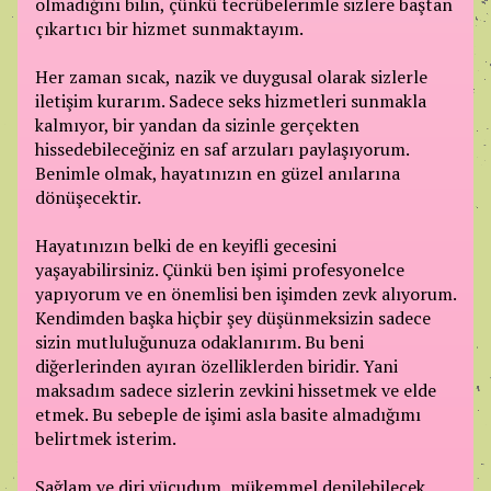
olmadığını bilin, çünkü tecrübelerimle sizlere baştan
çıkartıcı bir hizmet sunmaktayım.
Her zaman sıcak, nazik ve duygusal olarak sizlerle
iletişim kurarım. Sadece seks hizmetleri sunmakla
kalmıyor, bir yandan da sizinle gerçekten
hissedebileceğiniz en saf arzuları paylaşıyorum.
Benimle olmak, hayatınızın en güzel anılarına
dönüşecektir.
Hayatınızın belki de en keyifli gecesini
yaşayabilirsiniz. Çünkü ben işimi profesyonelce
yapıyorum ve en önemlisi ben işimden zevk alıyorum.
Kendimden başka hiçbir şey düşünmeksizin sadece
sizin mutluluğunuza odaklanırım. Bu beni
diğerlerinden ayıran özelliklerden biridir. Yani
maksadım sadece sizlerin zevkini hissetmek ve elde
etmek. Bu sebeple de işimi asla basite almadığımı
belirtmek isterim.
Sağlam ve diri vücudum, mükemmel denilebilecek