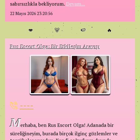
sabırsızlıkla bekliyorum.
Devam...
22 Mayıs 2026 23:20:56
💋
🐻
🍉
🔥
Rus Escort Olga: Bir Etkileşim Arayışı
----
M
erhaba, ben Rus Escort Olga! Adanada bir
süreliğineyim, burada birçok ilginç gözlemler ve