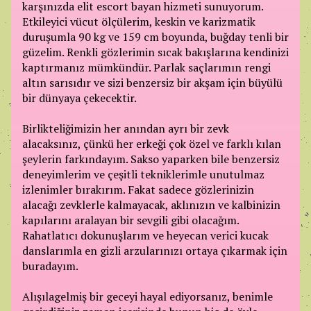
karşınızda elit escort bayan hizmeti sunuyorum.
Etkileyici vücut ölçülerim, keskin ve karizmatik
duruşumla 90 kg ve 159 cm boyunda, buğday tenli bir
güzelim. Renkli gözlerimin sıcak bakışlarına kendinizi
kaptırmanız mümkündür. Parlak saçlarımın rengi
altın sarısıdır ve sizi benzersiz bir akşam için büyülü
bir dünyaya çekecektir.
Birlikteliğimizin her anından ayrı bir zevk
alacaksınız, çünkü her erkeği çok özel ve farklı kılan
şeylerin farkındayım. Sakso yaparken bile benzersiz
deneyimlerim ve çeşitli tekniklerimle unutulmaz
izlenimler bırakırım. Fakat sadece gözlerinizin
alacağı zevklerle kalmayacak, aklınızın ve kalbinizin
kapılarını aralayan bir sevgili gibi olacağım.
Rahatlatıcı dokunuşlarım ve heyecan verici kucak
danslarımla en gizli arzularınızı ortaya çıkarmak için
buradayım.
Alışılagelmiş bir geceyi hayal ediyorsanız, benimle