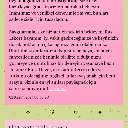
bey olduğunuzu bilmek istiyorum. Size özel
hazırlayacağım sürprizleri merakla bekleyin.
İnanılmaz ve yenilikçi deneyimlerim var, bunları
sadece sizler için tasarladım.
Saygılarımla, size hizmet etmek için bekleyen, Rus
Eskort bayanım. İyi vakit geçireceğimize ve keyfinizin
doruk noktasına çıkacağınıza emin olabilirsiniz.
Unutulmaz anılarınızın kapısını açmaya, en büyük
fantezilerinizde benimle birlikte olduğunuzu
görmeye ve unutulmaz bir deneyim yaşamaya hazır
mısınız? En tatlı ve çıtır kadını tercih edin ve
tutkunu olacağınız o güzel anları yaşamak için beni
arayın. Sizinle en iyi anıları paylaşmak için
sabırsızlanıyorum!
Devam...
02 Kasım 2024 00:35:29
💋
🐻
🍉
🔥
Elit Escort Sizinle Bu Gece