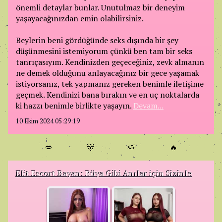
önemli detaylar bunlar. Unutulmaz bir deneyim
yaşayacağınızdan emin olabilirsiniz.
Beylerin beni gördüğünde seks dışında bir şey
düşünmesini istemiyorum çünkü ben tam bir seks
tanrıçasıyım. Kendinizden geçeceğiniz, zevk almanın
ne demek olduğunu anlayacağınız bir gece yaşamak
istiyorsanız, tek yapmanız gereken benimle iletişime
geçmek. Kendinizi bana bırakın ve en uç noktalarda
ki hazzı benimle birlikte yaşayın.
Devam...
10 Ekim 2024 05:29:19
💋
🐻
🍉
🔥
Elit Escort Bayan: Rüya Gibi Anılar için Sizinle