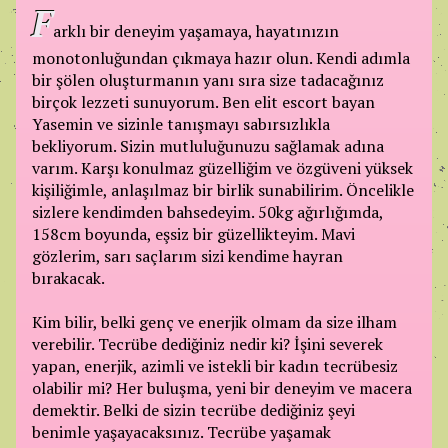
F
arklı bir deneyim yaşamaya, hayatınızın
monotonluğundan çıkmaya hazır olun. Kendi adımla
bir şölen oluşturmanın yanı sıra size tadacağınız
birçok lezzeti sunuyorum. Ben elit escort bayan
Yasemin ve sizinle tanışmayı sabırsızlıkla
bekliyorum. Sizin mutluluğunuzu sağlamak adına
varım. Karşı konulmaz güzelliğim ve özgüveni yüksek
kişiliğimle, anlaşılmaz bir birlik sunabilirim. Öncelikle
sizlere kendimden bahsedeyim. 50kg ağırlığımda,
158cm boyunda, eşsiz bir güzellikteyim. Mavi
gözlerim, sarı saçlarım sizi kendime hayran
bırakacak.
Kim bilir, belki genç ve enerjik olmam da size ilham
verebilir. Tecrübe dediğiniz nedir ki? İşini severek
yapan, enerjik, azimli ve istekli bir kadın tecrübesiz
olabilir mi? Her buluşma, yeni bir deneyim ve macera
demektir. Belki de sizin tecrübe dediğiniz şeyi
benimle yaşayacaksınız. Tecrübe yaşamak