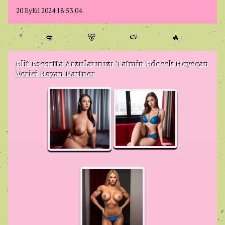
20 Eylül 2024 18:53:04
💋
🐻
🍉
🔥
Elit Escortta Arzularınızı Tatmin Edecek Heyecan
Verici Bayan Partner