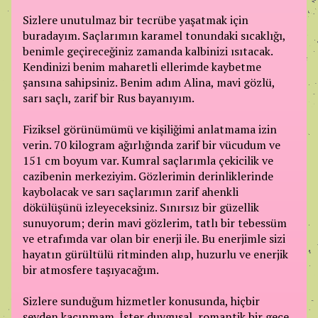
Sizlere unutulmaz bir tecrübe yaşatmak için
buradayım. Saçlarımın karamel tonundaki sıcaklığı,
benimle geçireceğiniz zamanda kalbinizi ısıtacak.
Kendinizi benim maharetli ellerimde kaybetme
şansına sahipsiniz. Benim adım Alina, mavi gözlü,
sarı saçlı, zarif bir Rus bayanıyım.
Fiziksel görünümümü ve kişiliğimi anlatmama izin
verin. 70 kilogram ağırlığında zarif bir vücudum ve
151 cm boyum var. Kumral saçlarımla çekicilik ve
cazibenin merkeziyim. Gözlerimin derinliklerinde
kaybolacak ve sarı saçlarımın zarif ahenkli
dökülüşünü izleyeceksiniz. Sınırsız bir güzellik
sunuyorum; derin mavi gözlerim, tatlı bir tebessüm
ve etrafımda var olan bir enerji ile. Bu enerjimle sizi
hayatın gürültülü ritminden alıp, huzurlu ve enerjik
bir atmosfere taşıyacağım.
Sizlere sunduğum hizmetler konusunda, hiçbir
şeyden kaçınmam. İster duygusal, romantik bir gece,