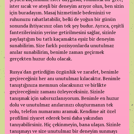
ister sıcak ve ateşli bir deneyim arıyor olun, ben sizin
için buradayım. Masaj hizmetimle bedeninizi ve
ruhunuzu rahatlatabilir, belki de yoğun bir günün
sonunda ihtiyacınız olan tek şey budur. Ayrıca, çeşitli
fantezilerinizin yerine getirilmesini sağlar, sizinle
paylaştığım bu tatlı kaçamakta eşsiz bir deneyim
sunabilirim. Size farklı pozisyonlarda unutulmaz
anılar sunabilirim, benimle zaman geçirmek
gerçekten huzur dolu olacak.
Rusya'dan getirdiğim özgünlük ve zarafet, benimle
geçireceğiniz her anı unutulmaz kılacaktır. Benimle
tanıştığınıza memnun olacaksınız ve birlikte
geçireceğimiz zamanı özleyeceksiniz. Sizinle
tanışmak için sabırsızlanıyorum. Benimle en huzur
dolu ve unutulmaz anılarınızı oluşturmanın tek
yolu, telefon numaramı aramak. Kendime ait özel
profilimi ziyaret ederek beni daha yakından
tanıyabilirsiniz. Hiç çekinmeyin, bana ulaşın. Sizinle
tanışmayı ve size unutulmaz bir deneyim sunmayı