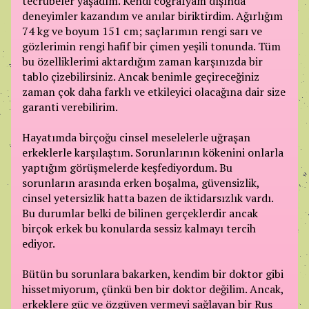
tecrübeler yaşadım. Kendi coğrafyam dışında
deneyimler kazandım ve anılar biriktirdim. Ağırlığım
74 kg ve boyum 151 cm; saçlarımın rengi sarı ve
gözlerimin rengi hafif bir çimen yeşili tonunda. Tüm
bu özelliklerimi aktardığım zaman karşınızda bir
tablo çizebilirsiniz. Ancak benimle geçireceğiniz
zaman çok daha farklı ve etkileyici olacağına dair size
garanti verebilirim.
Hayatımda birçoğu cinsel meselelerle uğraşan
erkeklerle karşılaştım. Sorunlarının kökenini onlarla
yaptığım görüşmelerde keşfediyordum. Bu
sorunların arasında erken boşalma, güvensizlik,
cinsel yetersizlik hatta bazen de iktidarsızlık vardı.
Bu durumlar belki de bilinen gerçeklerdir ancak
birçok erkek bu konularda sessiz kalmayı tercih
ediyor.
Bütün bu sorunlara bakarken, kendim bir doktor gibi
hissetmiyorum, çünkü ben bir doktor değilim. Ancak,
erkeklere güç ve özgüven vermeyi sağlayan bir Rus