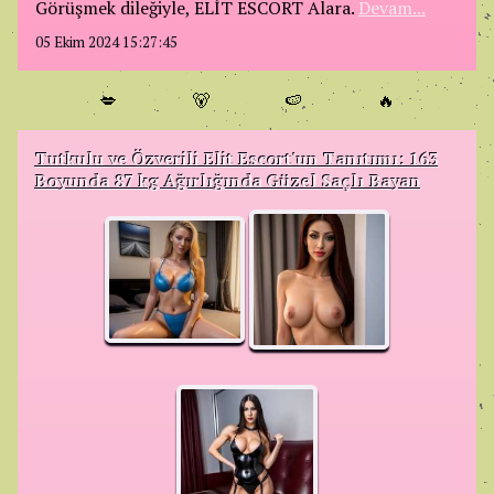
Görüşmek dileğiyle, ELİT ESCORT Alara.
Devam...
05 Ekim 2024 15:27:45
💋
🐻
🍉
🔥
Tutkulu ve Özverili Elit Escort'un Tanıtımı: 163
Boyunda 87 kg Ağırlığında Güzel Saçlı Bayan