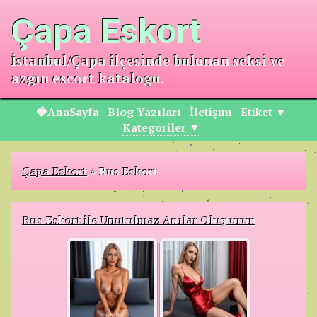
Çapa Eskort
İstanbul/Çapa ilçesinde bulunan seksi ve
azgın escort katalogu.
🍓AnaSayfa
Blog Yazıları
İletişım
Etiket ▼
Kategoriler ▼
Çapa Eskort
»
Rus Eskort
Rus Eskort ile Unutulmaz Anılar Oluşturun