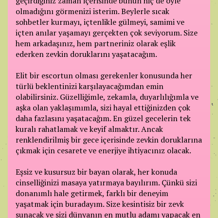
geçirdiğiniz zaman içerisinde bunun hiç de öyle
olmadığını görmenizi isterim. Beylerle sıcak
sohbetler kurmayı, içtenlikle gülmeyi, samimi ve
içten anılar yaşamayı gerçekten çok seviyorum. Size
hem arkadaşınız, hem partneriniz olarak eşlik
ederken zevkin doruklarını yaşatacağım.
Elit bir escortun olması gerekenler konusunda her
türlü beklentinizi karşılayacağımdan emin
olabilirsiniz. Güzelliğimle, zekamla, duyarlılığımla ve
aşka olan yaklaşımımla, sizi hayal ettiğinizden çok
daha fazlasını yaşatacağım. En güzel gecelerin tek
kuralı rahatlamak ve keyif almaktır. Ancak
renklendirilmiş bir gece içerisinde zevkin doruklarına
çıkmak için cesarete ve enerjiye ihtiyacınız olacak.
Eşsiz ve kusursuz bir bayan olarak, her konuda
cinselliğinizi masaya yatırmaya bayılırım. Çünkü sizi
donanımlı hale getirmek, farklı bir deneyim
yaşatmak için buradayım. Size kesintisiz bir zevk
sunacak ve sizi dünyanın en mutlu adamı yapacak en