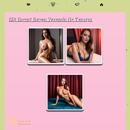
💋
🐻
🍉
🔥
Elit Escort Bayan Yasemin ile Tanışın
----