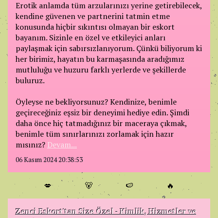
Erotik anlamda tüm arzularınızı yerine getirebilecek,
kendine güvenen ve partnerini tatmin etme
konusunda hiçbir sıkıntısı olmayan bir eskort
bayanım. Sizinle en özel ve etkileyici anları
paylaşmak için sabırsızlanıyorum. Çünkü biliyorum ki
her birimiz, hayatın bu karmaşasında aradığımız
mutluluğu ve huzuru farklı yerlerde ve şekillerde
buluruz.
Öyleyse ne bekliyorsunuz? Kendinize, benimle
geçireceğiniz eşsiz bir deneyimi hediye edin. Şimdi
daha önce hiç tatmadığınız bir maceraya çıkmak,
benimle tüm sınırlarınızı zorlamak için hazır
mısınız?
Devam...
06 Kasım 2024 20:38:53
💋
🐻
🍉
🔥
Zenci Eskort'tan Size Özel - Kimlik, Hizmetler ve