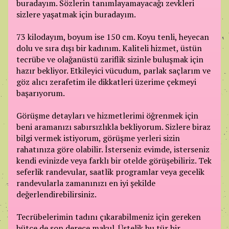
buradayım. Sözlerin tanımlayamayacağı zevkleri
sizlere yaşatmak için buradayım.
73 kilodayım, boyum ise 150 cm. Koyu tenli, heyecan
dolu ve sıra dışı bir kadınım. Kaliteli hizmet, üstün
tecrübe ve olağanüstü zariflik sizinle buluşmak için
hazır bekliyor. Etkileyici vücudum, parlak saçlarım ve
göz alıcı zerafetim ile dikkatleri üzerime çekmeyi
başarıyorum.
Görüşme detayları ve hizmetlerimi öğrenmek için
beni aramanızı sabırsızlıkla bekliyorum. Sizlere biraz
bilgi vermek istiyorum, görüşme yerleri sizin
rahatınıza göre olabilir. İsterseniz evimde, isterseniz
kendi evinizde veya farklı bir otelde görüşebiliriz. Tek
seferlik randevular, saatlik programlar veya gecelik
randevularla zamanınızı en iyi şekilde
değerlendirebilirsiniz.
Tecrübelerimin tadını çıkarabilmeniz için gereken
bütçe de son derece makul. Üstelik bu tür bir