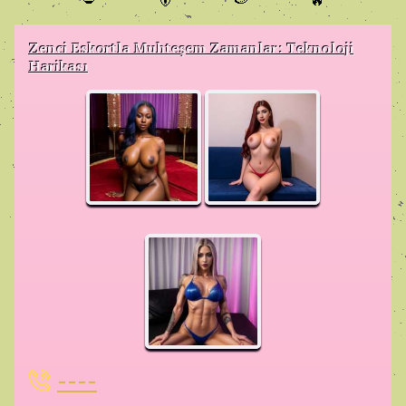
Zenci Eskortla Muhteşem Zamanlar: Teknoloji
Harikası
----