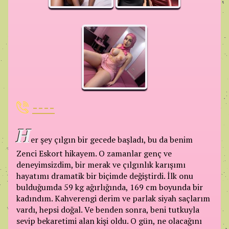
----
H
er şey çılgın bir gecede başladı, bu da benim
Zenci Eskort hikayem. O zamanlar genç ve
deneyimsizdim, bir merak ve çılgınlık karışımı
hayatımı dramatik bir biçimde değiştirdi. İlk onu
bulduğumda 59 kg ağırlığında, 169 cm boyunda bir
kadındım. Kahverengi derim ve parlak siyah saçlarım
vardı, hepsi doğal. Ve benden sonra, beni tutkuyla
sevip bekaretimi alan kişi oldu. O gün, ne olacağını