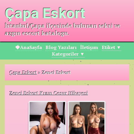
Çapa Eskort
İstanbul/Çapa ilçesinde bulunan seksi ve
azgın escort katalogu.
🍓AnaSayfa
Blog Yazıları
İletişım
Etiket ▼
Kategoriler ▼
Çapa Eskort
»
Zenci Eskort
Zenci Eskort Kızın Cesur Hikayesi