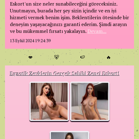
Eskort'un size neler sunabileceğini göreceksiniz.
Unutmayın, burada her şey sizin içindir ve en iyi
hizmeti vermek benim işim. Beklentilerin ötesinde bir
deneyim yaşayacağınızı garanti ederim. Şimdi arayın
ve bu mükemmel fırsatı yakalayın.
Devam...
13 Eylül 2024 19:24:39
💋
🐻
🍉
🔥
Egzotik Zevklerin Gerçek Sahibi Zenci Eskort!