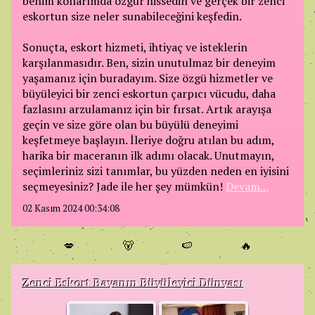
benim kollarımda özgür hissedin ve gerçek bir zenci
eskortun size neler sunabileceğini keşfedin.
Sonuçta, eskort hizmeti, ihtiyaç ve isteklerin
karşılanmasıdır. Ben, sizin unutulmaz bir deneyim
yaşamanız için buradayım. Size özgü hizmetler ve
büyüleyici bir zenci eskortun çarpıcı vücudu, daha
fazlasını arzulamanız için bir fırsat. Artık arayışa
geçin ve size göre olan bu büyülü deneyimi
keşfetmeye başlayın. İleriye doğru atılan bu adım,
harika bir maceranın ilk adımı olacak. Unutmayın,
seçimleriniz sizi tanımlar, bu yüzden neden en iyisini
seçmeyesiniz? Jade ile her şey mümkün!
Devam...
02 Kasım 2024 00:34:08
💋
🐻
🍉
🔥
Zenci Eskort Bayanın Büyüleyici Dünyası