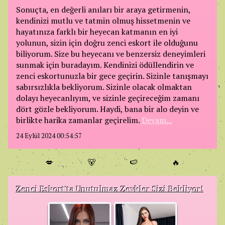
Sonuçta, en değerli anıları bir araya getirmenin,
kendinizi mutlu ve tatmin olmuş hissetmenin ve
hayatınıza farklı bir heyecan katmanın en iyi
yolunun, sizin için doğru zenci eskort ile olduğunu
biliyorum. Size bu heyecanı ve benzersiz deneyimleri
sunmak için buradayım. Kendinizi ödüllendirin ve
zenci eskortunuzla bir gece geçirin. Sizinle tanışmayı
sabırsızlıkla bekliyorum. Sizinle olacak olmaktan
dolayı heyecanlıyım, ve sizinle geçireceğim zamanı
dört gözle bekliyorum. Haydi, bana bir alo deyin ve
birlikte harika zamanlar geçirelim.
Devam...
24 Eylül 2024 00:54:57
💋
🐻
🍉
🔥
Zenci Eskort'ta Unutulmaz Zevkler Sizi Bekliyor!