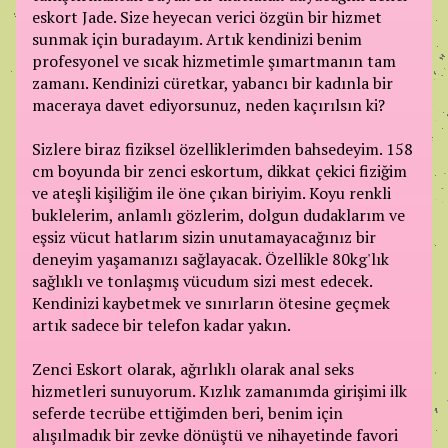
eskort Jade. Size heyecan verici özgün bir hizmet
sunmak için buradayım. Artık kendinizi benim
profesyonel ve sıcak hizmetimle şımartmanın tam
zamanı. Kendinizi cüretkar, yabancı bir kadınla bir
maceraya davet ediyorsunuz, neden kaçırılsın ki?
Sizlere biraz fiziksel özelliklerimden bahsedeyim. 158
cm boyunda bir zenci eskortum, dikkat çekici fiziğim
ve ateşli kişiliğim ile öne çıkan biriyim. Koyu renkli
buklelerim, anlamlı gözlerim, dolgun dudaklarım ve
eşsiz vücut hatlarım sizin unutamayacağınız bir
deneyim yaşamanızı sağlayacak. Özellikle 80kg'lık
sağlıklı ve tonlaşmış vücudum sizi mest edecek.
Kendinizi kaybetmek ve sınırların ötesine geçmek
artık sadece bir telefon kadar yakın.
Zenci Eskort olarak, ağırlıklı olarak anal seks
hizmetleri sunuyorum. Kızlık zamanımda girişimi ilk
seferde tecrübe ettiğimden beri, benim için
alışılmadık bir zevke dönüştü ve nihayetinde favori