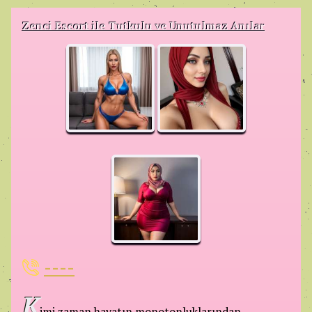
Zenci Escort ile Tutkulu ve Unutulmaz Anılar
----
K
imi zaman hayatın monotonluklarından