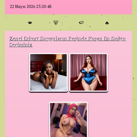
22 Mayıs 2026 23:20:48
💋
🐻
🍉
🔥
Zenci Eskort Duyguların Peşinde Koşan En Doğru
Seçiminiz