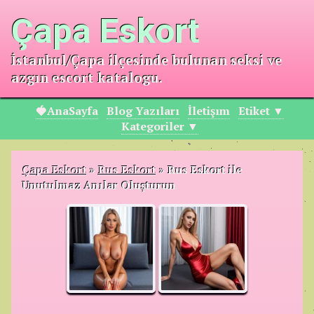
Çapa Eskort
İstanbul/Çapa ilçesinde bulunan seksi ve
azgın escort katalogu.
🍓AnaSayfa
Blog Yazıları
İletişım
Etiket ▼
Kategoriler ▼
Çapa Eskort
»
Rus Eskort
»
Rus Eskort ile
Unutulmaz Anılar Oluşturun