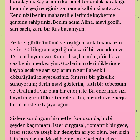
buradayım. Saçlarımın karamel tonundaki sıcaklığı,
benimle geçireceğiniz zamanda kalbinizi ısıtacak.
Kendinizi benim maharetli ellerimde kaybetme
şansına sahipsiniz. Benim adım Alina, mavi gözlü,
sarı saçlı, zarif bir Rus bayanıyım.
Fiziksel görünümümü ve kişiliğimi anlatmama izin
verin. 70 kilogram ağırlığında zarif bir vücudum ve
151 cm boyum var. Kumral saçlarımla çekicilik ve
cazibenin merkeziyim. Gözlerimin derinliklerinde
kaybolacak ve sarı saçlarımın zarif ahenkli
dökülüşünü izleyeceksiniz. Sınırsız bir güzellik
sunuyorum; derin mavi gözlerim, tatlı bir tebessüm
ve etrafımda var olan bir enerji ile. Bu enerjimle sizi
hayatın gürültülü ritminden alıp, huzurlu ve enerjik
bir atmosfere taşıyacağım.
Sizlere sunduğum hizmetler konusunda, hiçbir
şeyden kaçınmam. İster duygusal, romantik bir gece,
ister sıcak ve ateşli bir deneyim arıyor olun, ben sizin
için buradayım. Masaj hizmetimle bedeninizi ve